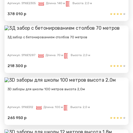
Артикул:
S116E2305
Длина:
140 м
Высота:
2,0 м
378 010 р
Сообщение успешно
отправлено
3Д забор с бетонированием столбов 70 метров
Спасибо за обращение, наш специалист свяжется с
Вами.
Артикул:
S116E1287
Длина:
70 м
Высота:
2,0 м
218 300 р
3D заборы для школы 100 метров высота 2,0м
Артикул:
S116E512
Длина:
100 м
Высота:
2,0 м
265 950 р