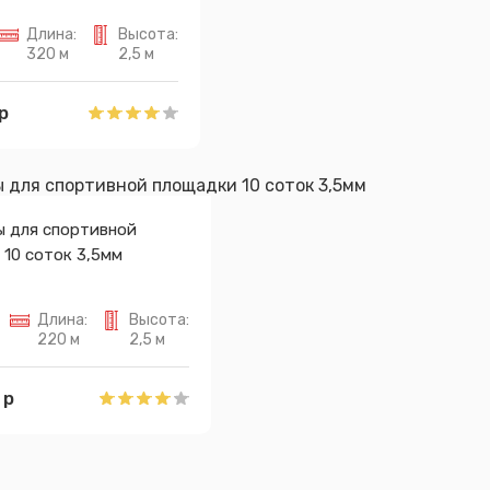
Длина:
Высота:
320 м
2,5 м
р
ы для спортивной
10 соток 3,5мм
Длина:
Высота:
220 м
2,5 м
 р