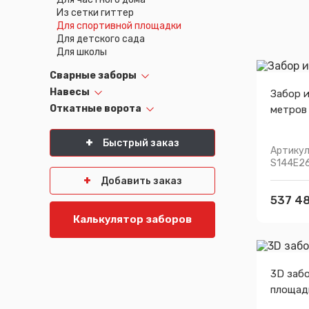
Из сетки гиттер
Псков
Южно-Сахалинск
Для спортивной площадки
Ростов-на-Дону
Якутск
Для детского сада
Рязань
Cанкт-Петербург
Для школы
Самара
Саранск
Сварные заборы
Навесы
Забор и
Откатные ворота
метров
Быстрый заказ
Артикул
S144E2
Добавить заказ
537 48
Калькулятор заборов
3D заб
площад