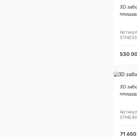
3D заб
площад
Артикул
S114E55
530 00
3D заб
площад
Артикул
S114E49
71 650