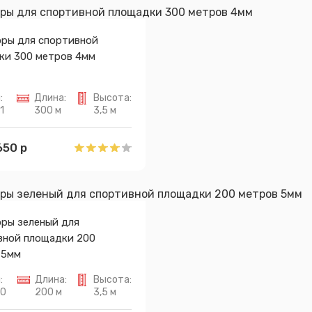
оры для спортивной
ки 300 метров 4мм
:
Длина:
Высота:
1
300 м
3,5 м
650 р
оры зеленый для
вной площадки 200
 5мм
:
Длина:
Высота:
90
200 м
3,5 м