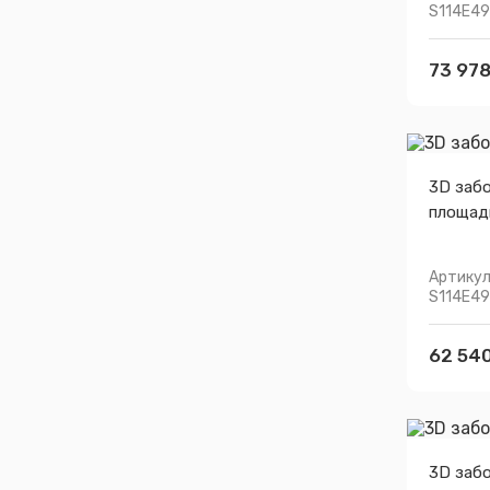
S114E4
73 978
3D заб
площадк
Артикул
S114E4
62 540
3D заб