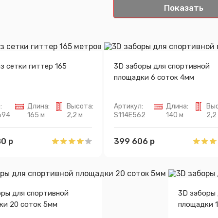
з сетки гиттер 165
3D заборы для спортивной
площадки 6 соток 4мм
:
Длина:
Высота:
Артикул:
Длина:
Выс
694
165 м
2,2 м
S114E562
140 м
2,2
0 р
399 606 р
оры для спортивной
3D заборы
ки 20 соток 5мм
площадки 1