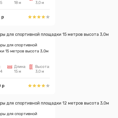
95
18 м
3,0 м
Спасибо за обращение, наш специалист свяжется с Вами.
 р
оры для спортивной
и 15 метров высота 3,0м
:
Длина:
Высота:
94
15 м
3,0 м
 р
оры для спортивной