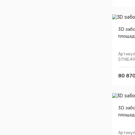
3D заб
площад
Артикул
S114E4
80 870
3D заб
площадк
Артикул