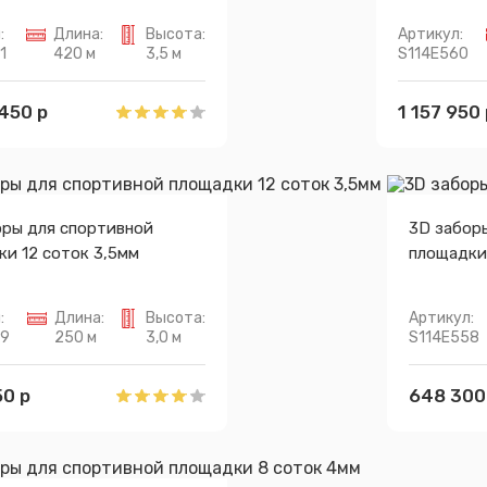
:
Длина:
Высота:
Артикул:
1
420 м
3,5 м
S114E560
450 р
1 157 950 
оры для спортивной
3D забор
и 12 соток 3,5мм
площадки 
:
Длина:
Высота:
Артикул:
59
250 м
3,0 м
S114E558
0 р
648 300