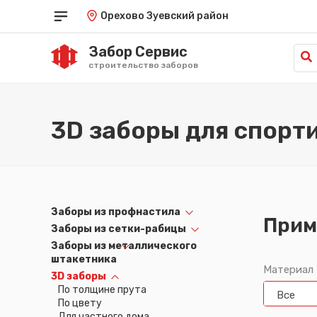
Орехово Зуевский район
Забор Сервис
строительство заборов
Краснодар
Саратов
од
Красноярск
Симферополь
3D заборы для спорт
Курган
Ставрополь
Курск
Тамбов
Кызыл
Тюмень
Липецк
Улан-Удэ
Луганск
Ульяновск
Майкоп
Уфа
Заборы из профнастила
Махачкала
Хабаровск
Прим
Омск
Ханты-Мансийск
Заборы из сетки-рабицы
Орёл
Херсон
Заборы из металлического
Оренбург
Чебоксары
штакетника
Материал
Пенза
Челябинск
3D заборы
Пермь
Черкесск
По толщине прута
Все
Петрозаводск
Чита
По цвету
Для частного дома
Петропавловск-Камчатский
Элиста