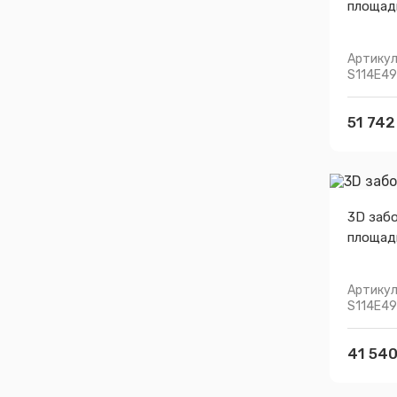
площадк
Артикул
S114E4
51 742
3D заб
площадк
Артикул
S114E4
41 540