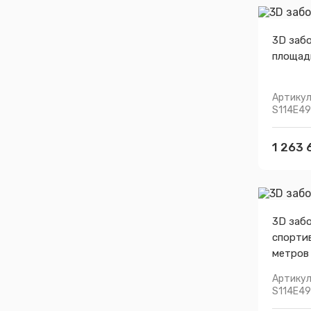
3D заб
площад
Артикул
S114E49
1 263 
3D заб
спорти
метров
Артикул
S114E4