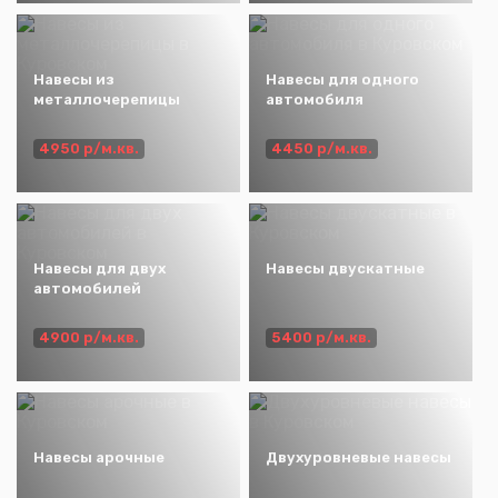
Навесы из
Навесы для одного
металлочерепицы
автомобиля
4950 р/м.кв.
4450 р/м.кв.
Навесы для двух
Навесы двускатные
автомобилей
4900 р/м.кв.
5400 р/м.кв.
Навесы арочные
Двухуровневые навесы