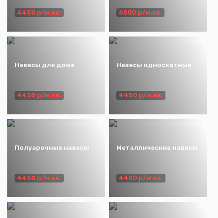
4450 р/м.кв.
6500 р/м.кв.
Навесы для дома
Навесы односкатные
4450 р/м.кв.
4450 р/м.кв.
Полуарочные навесы
Металлические навесы
4450 р/м.кв.
4400 р/м.кв.