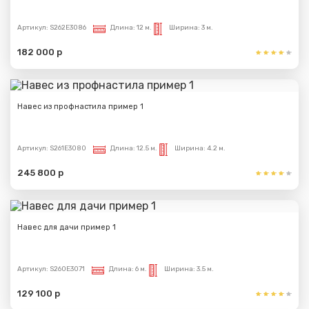
Артикул:
S262E3086
Длина:
12 м.
Ширина:
3 м.
Сообщение успешно
182 000 р
отправлено
Спасибо за обращение, наш специалист свяжется с
Навес из профнастила пример 1
Вами.
Артикул:
S261E3080
Длина:
12.5 м.
Ширина:
4.2 м.
245 800 р
Навес для дачи пример 1
Артикул:
S260E3071
Длина:
6 м.
Ширина:
3.5 м.
129 100 р