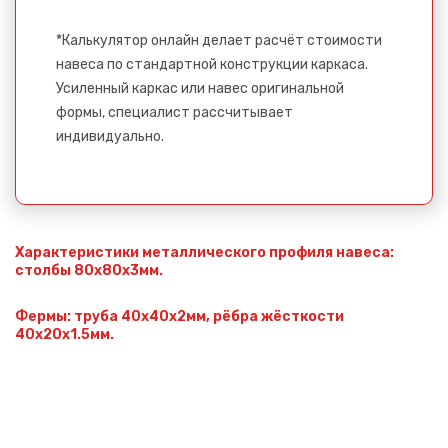
Сообщение успешно
отправлено
*Калькулятор онлайн делает расчёт стоимости
навеса по стандартной конструкции каркаса.
Усиленный каркас или навес оригинальной
Спасибо за обращение, наш специалист свяжется с
формы, специалист рассчитывает
Вами.
индивидуально.
Характеристики металлического профиля навеса:
столбы 80х80х3мм.
Фермы: труба 40х40х2мм, рёбра жёсткости
40х20х1.5мм.