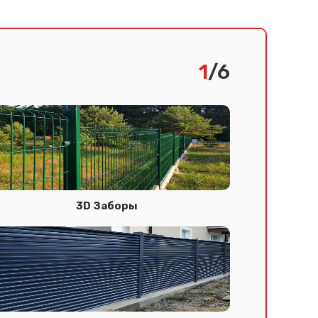
1
/6
3D Заборы