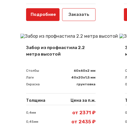
Подробнее
Заказать
Забор из профнастила 2.2
метра высотой
Столбы
60х60х2 мм
Лаги
40х20х1,5 мм
Л
Окраска
грунтовка
О
Толщина
Цена за п.м.
от 2371 ₽
0,4мм
0
от 2435 ₽
0,45мм