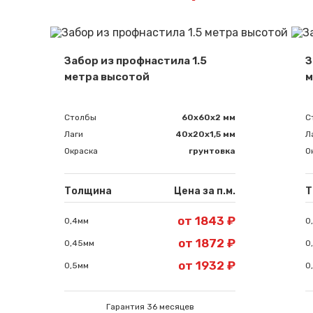
Забор из профнастила 1.5
З
метра высотой
м
Столбы
60х60х2 мм
С
Лаги
40х20х1,5 мм
Л
Окраска
грунтовка
О
Толщина
Цена за п.м.
Т
от 1843 ₽
0,4мм
0
от 1872 ₽
0,45мм
0
от 1932 ₽
0,5мм
0
Гарантия 36 месяцев