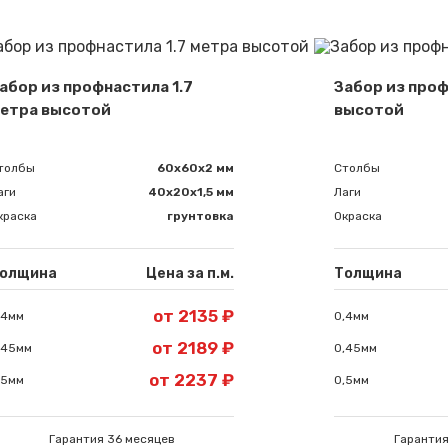
абор из профнастила 1.7
Забор из проф
етра высотой
высотой
Сообщение успешно отправлено
толбы
60х60х2 мм
Столбы
аги
40х20х1,5 мм
Лаги
краска
грунтовка
Окраска
Спасибо за обращение, наш специалист свяжется с Вами.
олщина
Цена за п.м.
Толщина
от 2135 ₽
,4мм
0,4мм
от 2189 ₽
,45мм
0,45мм
от 2237 ₽
,5мм
0,5мм
Гарантия 36 месяцев
Гарантия