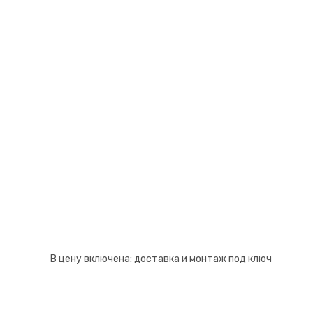
Псков
Южно-Сахалинск
Ростов-на-Дону
Якутск
Рязань
Cанкт-Петербург
Самара
Саранск
В цену включена:
доставка и монтаж под ключ