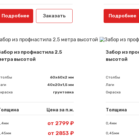
Подробнее
Заказать
Подробнее
Забор из профнастила 2.5
Забор из про
метра высотой
высотой
Столбы
60х60х2 мм
Столбы
аги
40х20х1,5 мм
Лаги
краска
грунтовка
Окраска
Толщина
Цена за п.м.
Толщина
от 2799 ₽
,4мм
0,4мм
от 2853 ₽
0,45мм
0,45мм