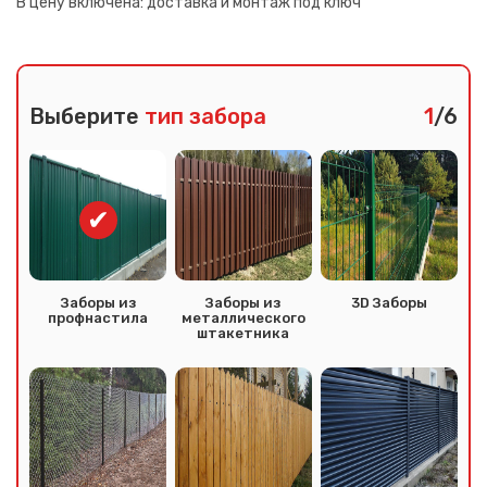
В цену включена:
доставка и монтаж под ключ
Выберите
тип забора
1
/6
Заборы из
Заборы из
3D Заборы
профнастила
металлического
штакетника