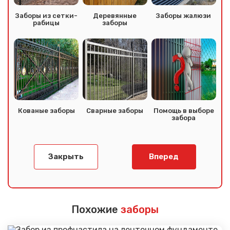
Заборы из сетки-
Деревянные
Заборы жалюзи
рабицы
заборы
Кованые заборы
Сварные заборы
Помощь в выборе
забора
Закрыть
Вперед
Сообщение успешно
отправлено
Похожие
заборы
Спасибо за обращение, наш специалист свяжется с
Вами.