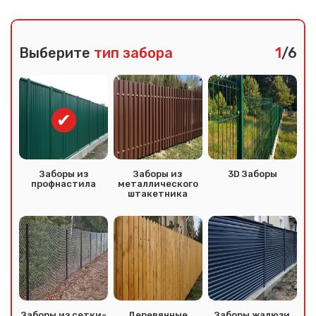
Выберите
тип забора
1
/6
Заборы из
Заборы из
3D Заборы
профнастила
металлического
штакетника
Заборы из сетки-
Деревянные
Заборы жалюзи