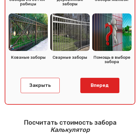
рабицы
заборы
Сообщение успешно
отправлено
Спасибо за обращение, наш специалист свяжется с
Вами.
Кованые заборы
Сварные заборы
Помощь в выборе
забора
Закрыть
Вперед
Посчитать стоимость забора
Калькулятор