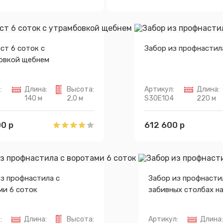
ст 6 соток с
Забор из профнастил
овкой щебнем
:
Длина:
Высота:
Артикул:
Длина:
140 м
2,0 м
S30E104
220 м
0 р
612 600 р
з профнастила с
Забор из профнасти
ми 6 соток
забивных столбах на
Сообщение успешно отправлено
:
Длина:
Высота:
Артикул:
Длина