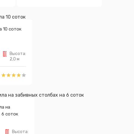
а 10 соток
Высота:
2,0 м
ла на
 6 соток
:
Высота: