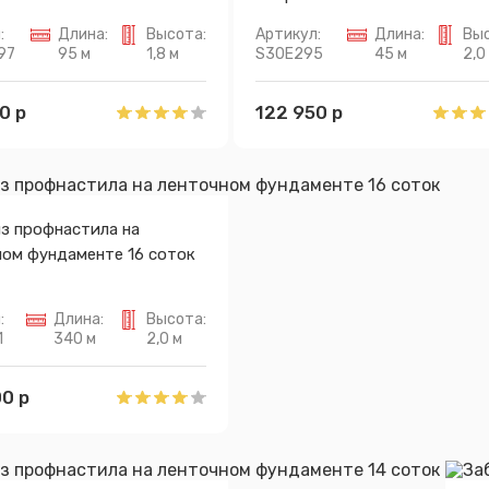
:
Длина:
Высота:
Артикул:
Длина:
Выс
97
95 м
1,8 м
S30E295
45 м
2,0
0 р
122 950 р
з профнастила на
ном фундаменте 16 соток
:
Длина:
Высота:
1
340 м
2,0 м
0 р