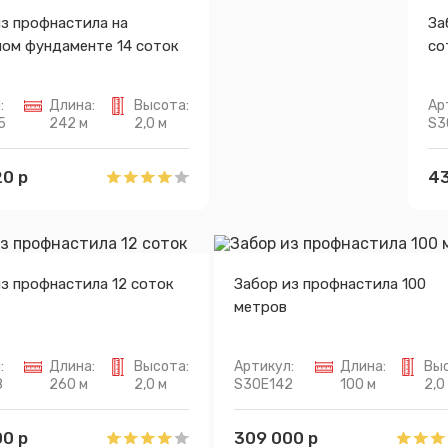
з профнастила на
За
ном фундаменте 14 соток
со
:
Длина:
Высота:
Ар
5
242 м
2,0 м
S3
0 р
43
з профнастила 12 соток
Забор из профнастила 100
метров
:
Длина:
Высота:
Артикул:
Длина:
Выс
8
260 м
2,0 м
S30E142
100 м
2,0
0 р
309 000 р