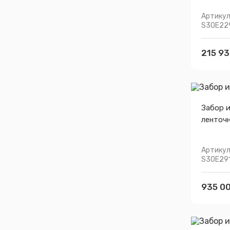
Артикул
S30E22
215 93
Забор и
ленточ
Артикул
S30E29
935 00