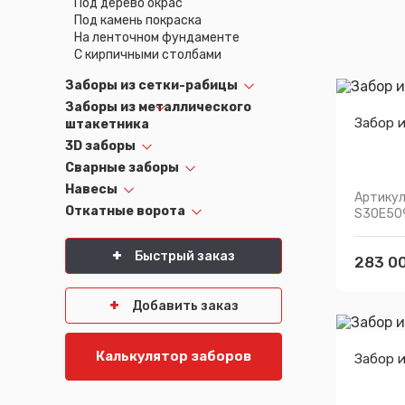
Под дерево окрас
Псков
Южно-Сахалинск
Под камень покраска
На ленточном фундаменте
Ростов-на-Дону
Якутск
С кирпичными столбами
Рязань
Cанкт-Петербург
Самара
Заборы из сетки-рабицы
Саранск
Заборы из металлического
Забор 
штакетника
3D заборы
Сварные заборы
Навесы
Артикул
Откатные ворота
S30E50
Быстрый заказ
283 00
Добавить заказ
Калькулятор заборов
Забор 