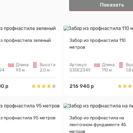
из профнастила зеленый
Забор из профнастила 110
метров
:
Длина:
Высота:
Артикул:
Длина:
Выс
94
95 м
2,0 м
S30E2349
110 м
1,8 
0 р
216 940 р
из профнастила 95 метров
Забор из профнастила на
ленточном фундаменте 45
метров