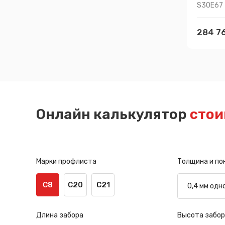
S30E67
284 76
Онлайн калькулятор
стои
Марки профлиста
Толщина и по
С8
С20
С21
Длина забора
Высота забор