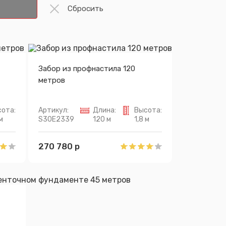
Забор из профнастила 120
метров
ота:
Артикул:
Длина:
Высота:
м
S30E2339
120 м
1,8 м
270 780 р