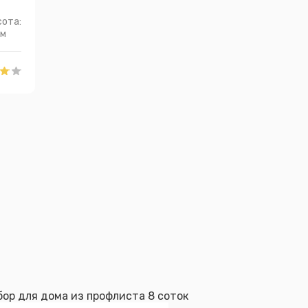
ота:
 м