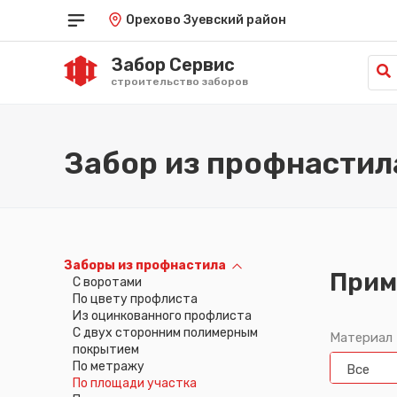
Орехово Зуевский район
Забор Сервис
строительство заборов
Краснодар
Саратов
од
Красноярск
Симферополь
Забор из профнастил
Курган
Ставрополь
Курск
Тамбов
Кызыл
Тюмень
Липецк
Улан-Удэ
Луганск
Ульяновск
Майкоп
Уфа
Заборы из профнастила
Махачкала
Хабаровск
Прим
C воротами
Омск
Ханты-Мансийск
По цвету профлиста
Орёл
Херсон
Из оцинкованного профлиста
Оренбург
Чебоксары
С двух сторонним полимерным
Материал
Пенза
Челябинск
покрытием
Пермь
Черкесск
По метражу
Все
Петрозаводск
Чита
По площади участка
Петропавловск-Камчатский
Элиста