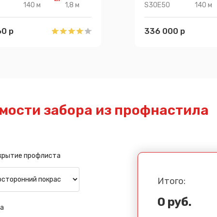
140 м
1,8 м
S30E50
140 м
Спасибо за обращение, наш специалист свяжется с Вами.
0 р
336 000 р
мости забора из профнастила
крытие профлиста
Итого:
0 руб.
а