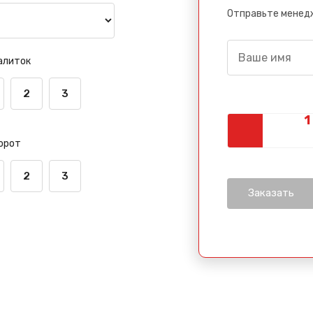
Отправьте менедж
алиток
2
3
орот
2
3