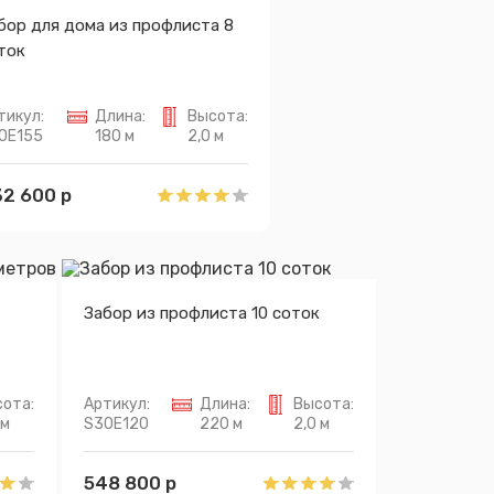
бор для дома из профлиста 8
ток
тикул:
Длина:
Высота:
0E155
180 м
2,0 м
2 600 р
Забор из профлиста 10 соток
ота:
Артикул:
Длина:
Высота:
 м
S30E120
220 м
2,0 м
548 800 р