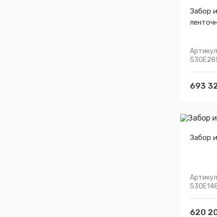
Забор и
ленточ
Артикул
S30E28
693 32
Забор и
Артикул
S30E14
620 20